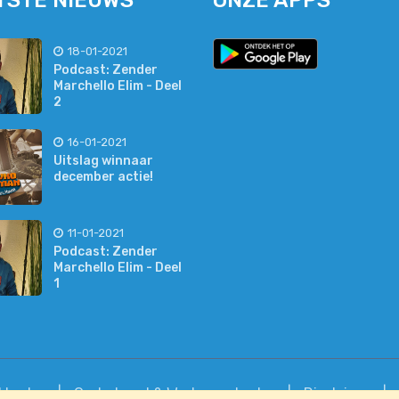
TSTE NIEUWS
ONZE APPS
18-01-2021
Podcast: Zender
Marchello Elim - Deel
2
16-01-2021
Uitslag winnaar
december actie!
11-01-2021
Podcast: Zender
Marchello Elim - Deel
1
jkheden
Onderhoud & Werkzaamheden
Disclaimer