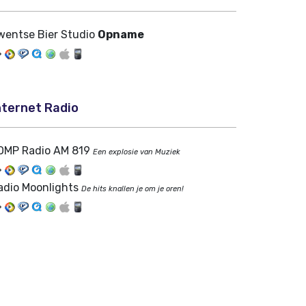
wentse Bier Studio
Opname
nternet Radio
OMP Radio AM 819
Een explosie van Muziek
adio Moonlights
De hits knallen je om je oren!