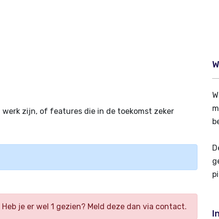
W
W
m
werk zijn, of features die in de toekomst zeker
b
D
g
p
Heb je er wel 1 gezien? Meld deze dan via contact.
I