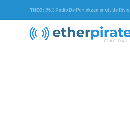
THEO:
85.3 Radio De Paniekzaaier uit de Rivi