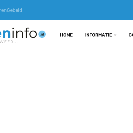
erenGebeid
HOME
INFORMATIE
C